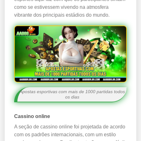
como se estivessem vivendo na atmosfera
vibrante dos principais estádios do mundo.
Apostas esportivas com mais de 1000 partidas todos
os dias
Cassino online
A seção de cassino online foi projetada de acordo
com os padrões internacionais, com um estilo