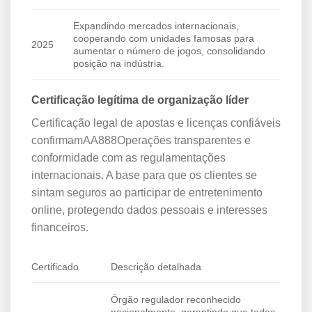
Expandindo mercados internacionais,
cooperando com unidades famosas para
2025
aumentar o número de jogos, consolidando
posição na indústria.
Certificação legítima de organização líder
Certificação legal de apostas e licenças confiáveis
​​confirmamAA888Operações transparentes e
conformidade com as regulamentações
internacionais. A base para que os clientes se
sintam seguros ao participar de entretenimento
online, protegendo dados pessoais e interesses
financeiros.
Certificado
Descrição detalhada
Órgão regulador reconhecido
nacionalmente, garantindo que todas