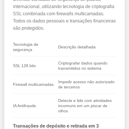
internacional, utilizando tecnologia de criptografia
SSL combinada com firewalls multicamadas.
Todos os dados pessoais e transações financeiras
são protegidos.
Tecnologia de
Descrição detalhada
segurança
Criptografar dados quando
SSL 128 bits
transmitidos no sistema
Impedir acesso não autorizado
Firewall multicamadas
de terceiros
Detecte e lide com atividades
IA Antifraude
incomuns em um piscar de
olhos
Transações de depósito e retirada em 3