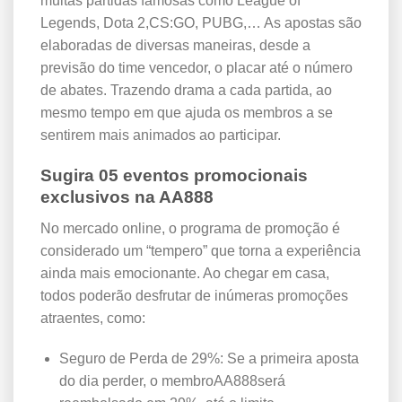
muitas partidas famosas como League of
Legends, Dota 2,CS:GO, PUBG,… As apostas são
elaboradas de diversas maneiras, desde a
previsão do time vencedor, o placar até o número
de abates. Trazendo drama a cada partida, ao
mesmo tempo em que ajuda os membros a se
sentirem mais animados ao participar.
Sugira 05 eventos promocionais
exclusivos na AA888
No mercado online, o programa de promoção é
considerado um “tempero” que torna a experiência
ainda mais emocionante. Ao chegar em casa,
todos poderão desfrutar de inúmeras promoções
atraentes, como:
Seguro de Perda de 29%: Se a primeira aposta
do dia perder, o membroAA888será