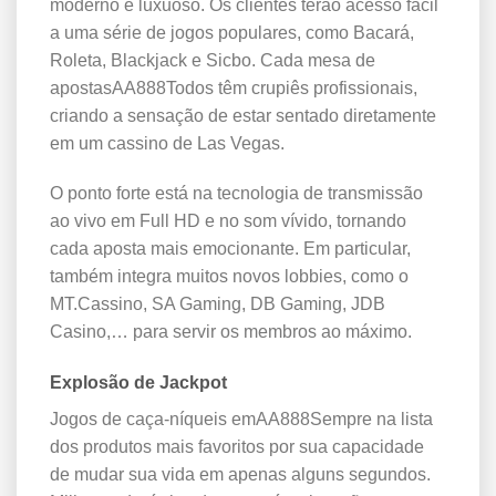
moderno e luxuoso. Os clientes terão acesso fácil
a uma série de jogos populares, como Bacará,
Roleta, Blackjack e Sicbo. Cada mesa de
apostasAA888Todos têm crupiês profissionais,
criando a sensação de estar sentado diretamente
em um cassino de Las Vegas.
O ponto forte está na tecnologia de transmissão
ao vivo em Full HD e no som vívido, tornando
cada aposta mais emocionante. Em particular,
também integra muitos novos lobbies, como o
MT.Cassino, SA Gaming, DB Gaming, JDB
Casino,… para servir os membros ao máximo.
Explosão de Jackpot
Jogos de caça-níqueis emAA888Sempre na lista
dos produtos mais favoritos por sua capacidade
de mudar sua vida em apenas alguns segundos.