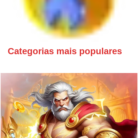
Categorias mais populares