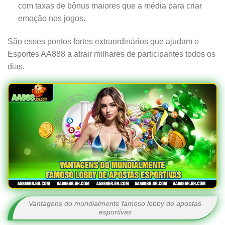
com taxas de bônus maiores que a média para criar
emoção nos jogos.
São esses pontos fortes extraordinários que ajudam o
Esportes AA888 a atrair milhares de participantes todos os
dias.
Vantagens do mundialmente famoso lobby de apostas
esportivas