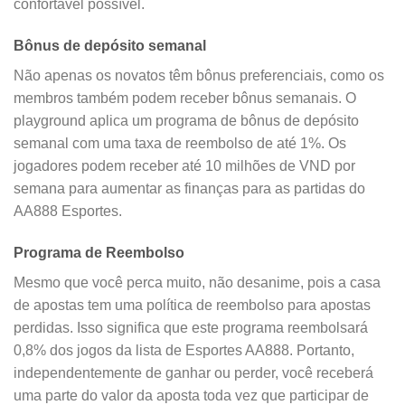
confortável possível.
Bônus de depósito semanal
Não apenas os novatos têm bônus preferenciais, como os
membros também podem receber bônus semanais. O
playground aplica um programa de bônus de depósito
semanal com uma taxa de reembolso de até 1%. Os
jogadores podem receber até 10 milhões de VND por
semana para aumentar as finanças para as partidas do
AA888 Esportes.
Programa de Reembolso
Mesmo que você perca muito, não desanime, pois a casa
de apostas tem uma política de reembolso para apostas
perdidas. Isso significa que este programa reembolsará
0,8% dos jogos da lista de Esportes AA888. Portanto,
independentemente de ganhar ou perder, você receberá
uma parte do valor da aposta toda vez que participar de