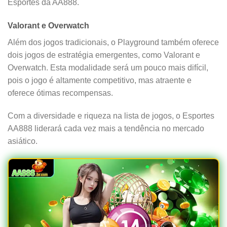
Esportes da AA888.
Valorant e Overwatch
Além dos jogos tradicionais, o Playground também oferece
dois jogos de estratégia emergentes, como Valorant e
Overwatch. Esta modalidade será um pouco mais difícil,
pois o jogo é altamente competitivo, mas atraente e
oferece ótimas recompensas.
Com a diversidade e riqueza na lista de jogos, o Esportes
AA888 liderará cada vez mais a tendência no mercado
asiático.