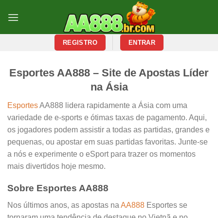
Skip
to
content
REGISTRO
ENTRAR
Esportes AA888 – Site de Apostas Líder
na Ásia
Esportes
AA888 lidera rapidamente a Ásia com uma
variedade de e-sports e ótimas taxas de pagamento. Aqui,
os jogadores podem assistir a todas as partidas, grandes e
pequenas, ou apostar em suas partidas favoritas. Junte-se
a nós e experimente o eSport para trazer os momentos
mais divertidos hoje mesmo.
Sobre Esportes AA888
Nos últimos anos, as apostas na
AA888
Esportes se
tornaram uma tendência de destaque no Vietnã e no