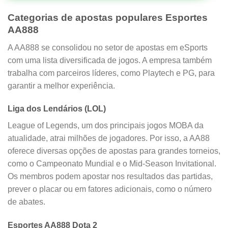
Categorias de apostas populares Esportes
AA888
A AA888 se consolidou no setor de apostas em eSports
com uma lista diversificada de jogos. A empresa também
trabalha com parceiros líderes, como Playtech e PG, para
garantir a melhor experiência.
Liga dos Lendários (LOL)
League of Legends, um dos principais jogos MOBA da
atualidade, atrai milhões de jogadores. Por isso, a AA88
oferece diversas opções de apostas para grandes torneios,
como o Campeonato Mundial e o Mid-Season Invitational.
Os membros podem apostar nos resultados das partidas,
prever o placar ou em fatores adicionais, como o número
de abates.
Esportes AA888 Dota 2